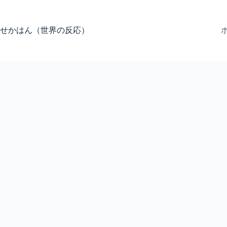
コ
ン
テ
せかはん（世界の反応）
ン
ツ
へ
ス
キ
ッ
プ