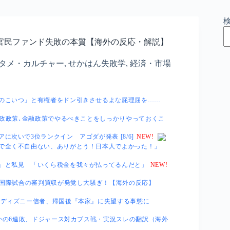
官民ファンド失敗の本質【海外の反応・解説】
タメ・カルチャー
,
せかはん失敗学
,
経済・市場
のこいつ」と有権者をドン引きさせるよな屁理屈を……
財政政策､金融政策でやるべきことをしっかりやっておくこ
次いで3位ランクイン アゴダが発表 [8/6]
NEW!
で全く不自由ない、ありがとう！日本人でよかった！」
」と私見 「いくら税金を我々が払ってるんだと」
NEW!
る国際試合の審判買収が発覚し大騒ぎ！【海外の反応】
たディズニー信者、帰国後『本家』に失望する事態に
さかの6連敗、ドジャース対カブス戦・実況スレの翻訳（海外