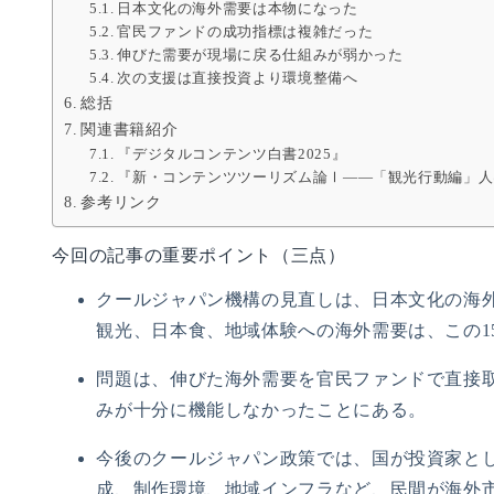
日本文化の海外需要は本物になった
官民ファンドの成功指標は複雑だった
伸びた需要が現場に戻る仕組みが弱かった
次の支援は直接投資より環境整備へ
総括
関連書籍紹介
『デジタルコンテンツ白書2025』
『新・コンテンツツーリズム論Ⅰ――「観光行動編」人
参考リンク
今回の記事の重要ポイント（三点）
クールジャパン機構の見直しは、日本文化の海
観光、日本食、地域体験への海外需要は、この1
問題は、伸びた海外需要を官民ファンドで直接
みが十分に機能しなかったことにある。
今後のクールジャパン政策では、国が投資家と
成、制作環境、地域インフラなど、民間が海外