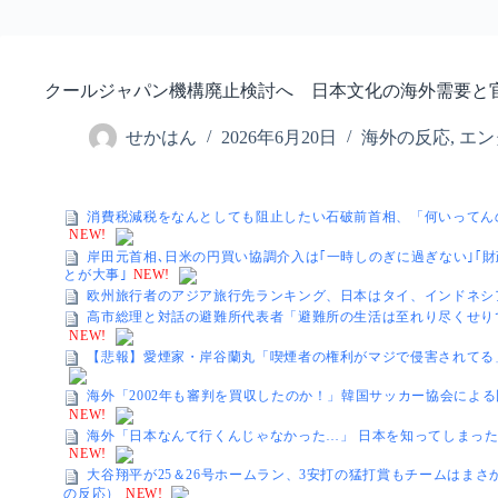
クールジャパン機構廃止検討へ 日本文化の海外需要と
せかはん
2026年6月20日
海外の反応
,
エン
消費税減税をなんとしても阻止したい石破前首相、「何いってん
NEW!
岸田元首相､日米の円買い協調介入は｢一時しのぎに過ぎない｣｢
とが大事｣
NEW!
欧州旅行者のアジア旅行先ランキング、日本はタイ、インドネシアに
高市総理と対話の避難所代表者「避難所の生活は至れり尽くせり
NEW!
【悲報】愛煙家・岸谷蘭丸「喫煙者の権利がマジで侵害されてる
海外「2002年も審判を買収したのか！」韓国サッカー協会によ
NEW!
海外「日本なんて行くんじゃなかった…」 日本を知ってしまっ
NEW!
大谷翔平が25＆26号ホームラン、3安打の猛打賞もチームはま
の反応）
NEW!