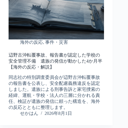
海外の反応
,
事件・災害
辺野古沖転覆事故、報告書が認定した学校の
安全管理不備 遺族の発信が動かした4か月半
【海外の反応・解説】
同志社の特別調査委員会が辺野古沖転覆事故
の報告書を公表し、安全配慮義務違反を認定
しました。遺族による刑事告訴と家宅捜索の
経緯、運航・学校・法人の三層に分かれる責
任、検証が遺族の発信に頼った構造を、海外
の反応とともに整理します。
せかはん
2026年8月1日