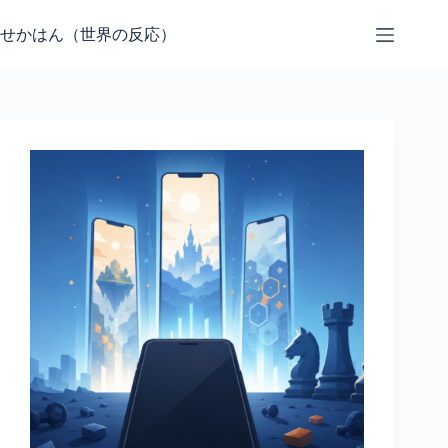
コ
ン
せかはん（世界の反応）
テ
ン
ツ
へ
ス
キ
ッ
プ