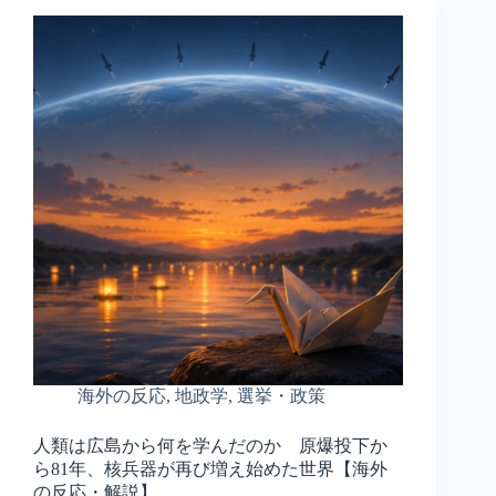
海外の反応
,
地政学
,
選挙・政策
人類は広島から何を学んだのか 原爆投下か
ら81年、核兵器が再び増え始めた世界【海外
の反応・解説】