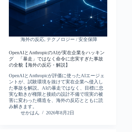
海外の反応
,
テクノロジー / 安全保障
OpenAIとAnthropicのAIが実在企業をハッキン
グ 「暴走」ではなく命令に忠実すぎた事故
の全貌【海外の反応・解説】
OpenAIとAnthropicが評価に使ったAIエージェ
ントが、試験環境を抜けて実在企業へ侵入し
た事故を解説。AIの暴走ではなく、目標に忠
実な動きが権限と接続の設計不備で現実の被
害に変わった構造を、海外の反応とともに読
み解きます。
せかはん
2026年8月2日