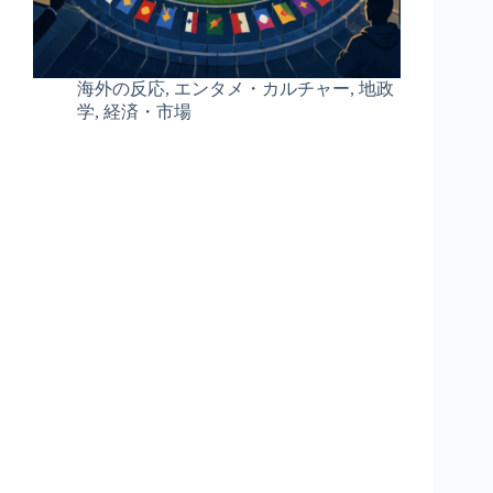
海外の反応
,
エンタメ・カルチャー
,
地政
学
,
経済・市場