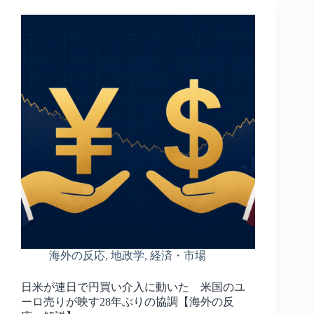
海外の反応
,
地政学
,
経済・市場
日米が連日で円買い介入に動いた 米国のユ
ーロ売りが映す28年ぶりの協調【海外の反