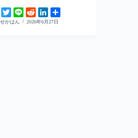
Fa
T
Li
R
Li
共
ce
wi
ne
ed
nk
有
せかはん
2026年6月27日
bo
tte
di
ed
ok
r
t
In