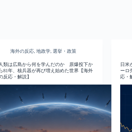
海外の反応
,
地政学
,
選挙・政策
人類は広島から何を学んだのか 原爆投下か
日米
ら81年、核兵器が再び増え始めた世界【海外
ーロ
の反応・解説】
応・