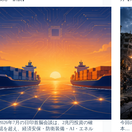
2026年7月の日印首脳会談は、2兆円投資の確
今回
認を超え、経済安保・防衛装備・AI・エネル
本…