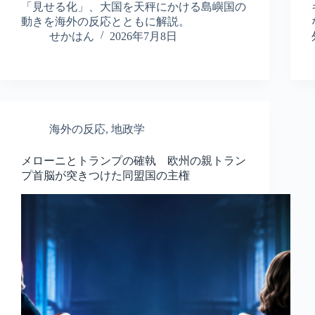
「見せる化」、大国を天秤にかける島嶼国の
動きを海外の反応とともに解説。
せかはん
2026年7月8日
海外の反応
,
地政学
メローニとトランプの確執 欧州の親トラン
プ首脳が突きつけた同盟国の主権