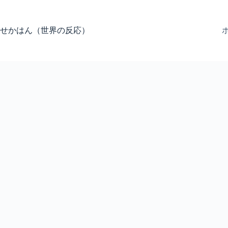
コ
ン
テ
せかはん（世界の反応）
ン
ツ
へ
ス
キ
ッ
プ