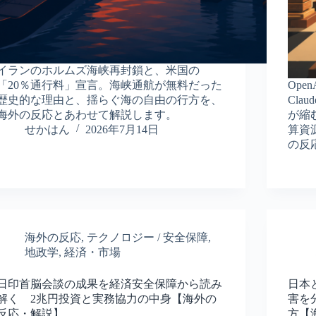
イランのホルムズ海峡再封鎖と、米国の
「20％通行料」宣言。海峡通航が無料だった
Ope
歴史的な理由と、揺らぐ海の自由の行方を、
Cl
海外の反応とあわせて解説します。
が縮
せかはん
2026年7月14日
算資
の反
海外の反応
,
テクノロジー / 安全保障
,
地政学
,
経済・市場
日印首脳会談の成果を経済安全保障から読み
日本
解く 2兆円投資と実務協力の中身【海外の
害を
反応・解説】
方【