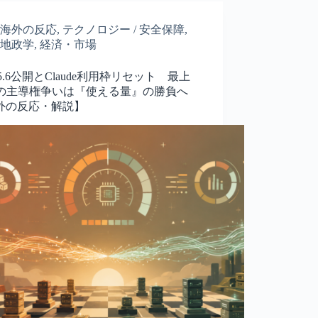
海外の反応
,
テクノロジー / 安全保障
,
地政学
,
経済・市場
-5.6公開とClaude利用枠リセット 最上
Iの主導権争いは『使える量』の勝負へ
外の反応・解説】