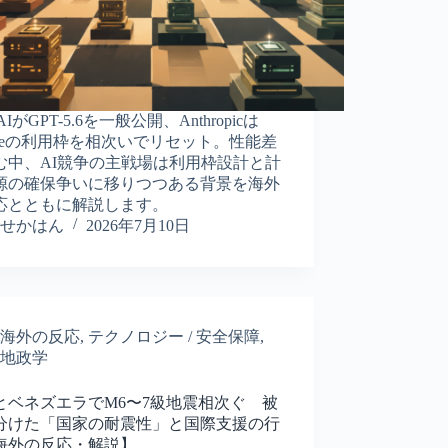
nAIがGPT-5.6を一般公開、Anthropicは
audeの利用枠を相次いでリセット。性能差
む中、AI競争の主戦場は利用枠設計と計
源の確保争いに移りつつある背景を海外
応とともに解説します。
せかはん
2026年7月10日
海外の反応
,
テクノロジー / 安全保障
,
地政学
とベネズエラでM6〜7級地震相次ぐ 被
分けた「国家の耐震性」と国際支援の行
海外の反応・解説】