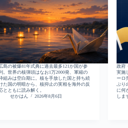
広島の被爆81年式典に過去最多121か国が参
政府
列。世界の核弾頭はなお1万2000発、軍縮の
実施
枠組みは空白期に。核を手放した国と持ち続
ーロ
けた国の明暗から、核抑止の実相を海外の反
ぶり
応とともに読み解く。
に何
せかはん
2026年8月6日
しま