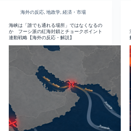
海外の反応
,
地政学
,
経済・市場
海峡は「誰でも通れる場所」ではなくなるの
か フーシ派の紅海封鎖とチョークポイント
連動戦略【海外の反応・解説】