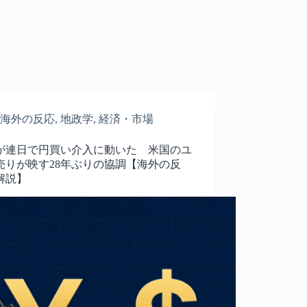
海外の反応
,
地政学
,
経済・市場
が連日で円買い介入に動いた 米国のユ
売りが映す28年ぶりの協調【海外の反
解説】