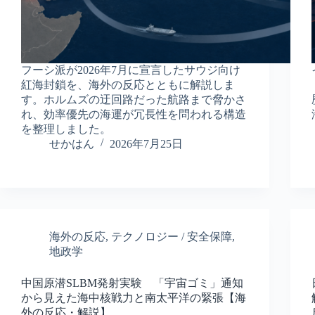
フーシ派が2026年7月に宣言したサウジ向け
紅海封鎖を、海外の反応とともに解説しま
す。ホルムズの迂回路だった航路まで脅かさ
れ、効率優先の海運が冗長性を問われる構造
を整理しました。
せかはん
2026年7月25日
海外の反応
,
テクノロジー / 安全保障
,
地政学
中国原潜SLBM発射実験 「宇宙ゴミ」通知
から見えた海中核戦力と南太平洋の緊張【海
外の反応・解説】