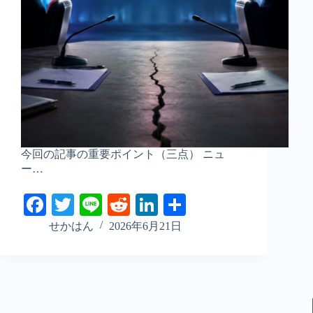
今回の記事の重要ポイント（三点） ニュ
ー…
Fa
T
Li
R
Li
共
ce
wi
ne
ed
nk
有
せかはん
2026年6月21日
bo
tte
di
ed
ok
r
t
In