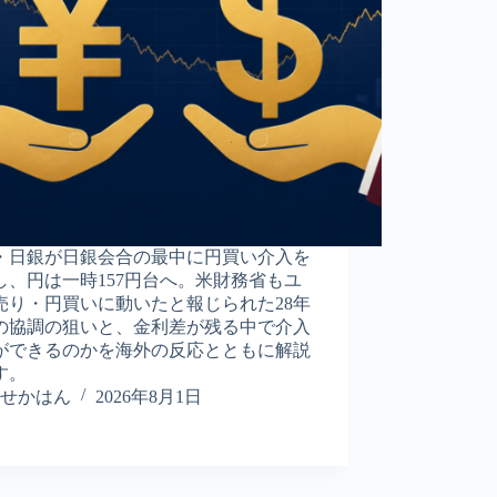
・日銀が日銀会合の最中に円買い介入を
し、円は一時157円台へ。米財務省もユ
売り・円買いに動いたと報じられた28年
の協調の狙いと、金利差が残る中で介入
ができるのかを海外の反応とともに解説
す。
せかはん
2026年8月1日