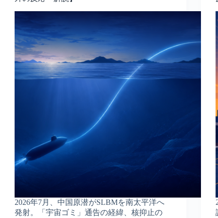
2026年7月、中国原潜がSLBMを南太平洋へ
発射。「宇宙ゴミ」通告の経緯、核抑止の