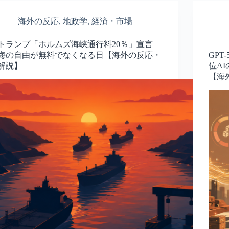
海外の反応
,
地政学
,
経済・市場
トランプ「ホルムズ海峡通行料20％」宣言
海の自由が無料でなくなる日【海外の反応・
GPT
解説】
位A
【海