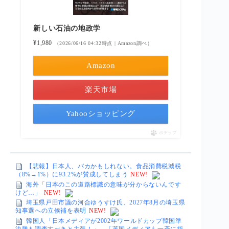
新しい石油の地政学
¥1,980
（2026/06/16 04:32時点 | Amazon調べ）
Amazon
楽天市場
Yahooショッピング
ポチップ
【悲報】日本人、バカかもしれない。食品消費税減税
（8%→1%）に93.2%が賛成してしまう
NEW!
海外「日本のこの道路標識の意味が分からないんです
けど…」
NEW!
埼玉県戸田市議の河合ゆうすけ氏、2027年8月の埼玉県
知事選への立候補を表明
NEW!
韓国人「日本メディアが2002年ワールドカップ韓国準
決勝も調査すべきと主張！」→「英国メディアも一斉に指