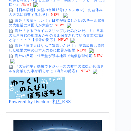
摘‥」
NEW!
【日本横断】大型の台風15号(チャンホン)…お盆休み
の天気に影響するおそれ
NEW!
海外「素晴らしい！」日本が買収したUSスチール驚異
の大復活に米国人が大喜び
NEW!
海外「まるでタイムスリップしたみたいだ…！」日本
の江戸時代の街並みがそのまま保存されている貴重な場所
とは・・・？【海外の反応】
NEW!
海外「日本人はなんて気高いんだ！」 英高級紙も驚愕
した極限の中の日本人の姿に世界が衝撃
NEW!
海外の反応：任天堂が熊本地震で無償修理対応
NEW!
『大谷翔平』効果でドジャースの昨年の収益が10億ド
ルを突破した事が明らかに（海外の反応）
NEW!
Powered by livedoor 相互RSS