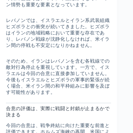
ン情勢も重要な要素となっています。
レバノンでは、イスラエルとイラン系武装組織
ヒズボラとの衝突が続いてきました。ヒズボラ
はイランの地域戦略において重要な存在であ
り、レバノン戦線が沈静化しなければ、米イラ
ン間の停戦も不安定になりかねません。
そのため、イランはレバノンを含む各戦線での
敵対行為停止を重視しています。一方で、イス
ラエルは今回の合意に直接参加していません。
今後もイスラエルとヒズボラの軍事的緊張が続
く場合、米イラン間の和平枠組みに影響を及ぼ
す可能性があります。
合意の評価は、実際に戦闘と封鎖が止まるかで
決まる
今回の合意は、戦争終結に向けた重要な前進と
評価できます。ホルムズ海峡の再開、米国によ