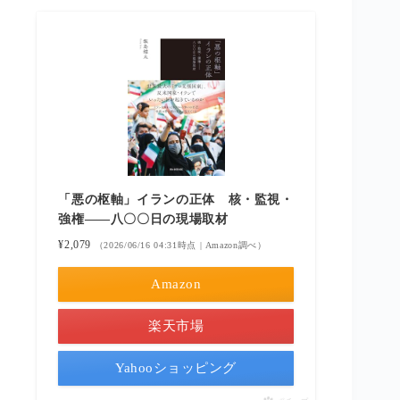
「悪の枢軸」イランの正体 核・監視・
強権――八〇〇日の現場取材
¥2,079
（2026/06/16 04:31時点 | Amazon調べ）
Amazon
楽天市場
Yahooショッピング