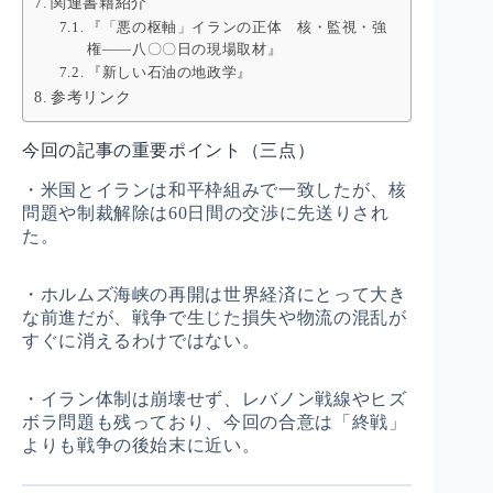
関連書籍紹介
『「悪の枢軸」イランの正体 核・監視・強
権――八〇〇日の現場取材』
『新しい石油の地政学』
参考リンク
今回の記事の重要ポイント（三点）
・米国とイランは和平枠組みで一致したが、核
問題や制裁解除は60日間の交渉に先送りされ
た。
・ホルムズ海峡の再開は世界経済にとって大き
な前進だが、戦争で生じた損失や物流の混乱が
すぐに消えるわけではない。
・イラン体制は崩壊せず、レバノン戦線やヒズ
ボラ問題も残っており、今回の合意は「終戦」
よりも戦争の後始末に近い。