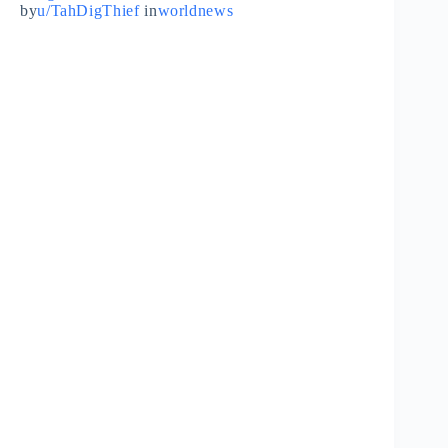
by
u/TahDigThief
in
worldnews