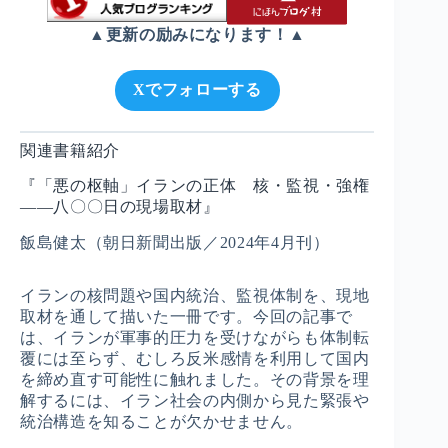
▲更新の励みになります！▲
Xでフォローする
関連書籍紹介
『「悪の枢軸」イランの正体 核・監視・強権
――八〇〇日の現場取材』
飯島健太（朝日新聞出版／2024年4月刊）
イランの核問題や国内統治、監視体制を、現地
取材を通して描いた一冊です。今回の記事で
は、イランが軍事的圧力を受けながらも体制転
覆には至らず、むしろ反米感情を利用して国内
を締め直す可能性に触れました。その背景を理
解するには、イラン社会の内側から見た緊張や
統治構造を知ることが欠かせません。