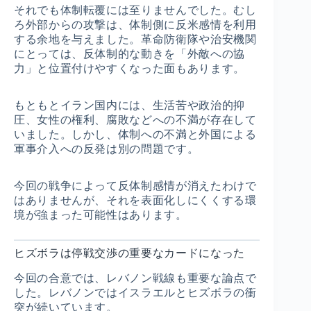
それでも体制転覆には至りませんでした。むし
ろ外部からの攻撃は、体制側に反米感情を利用
する余地を与えました。革命防衛隊や治安機関
にとっては、反体制的な動きを「外敵への協
力」と位置付けやすくなった面もあります。
もともとイラン国内には、生活苦や政治的抑
圧、女性の権利、腐敗などへの不満が存在して
いました。しかし、体制への不満と外国による
軍事介入への反発は別の問題です。
今回の戦争によって反体制感情が消えたわけで
はありませんが、それを表面化しにくくする環
境が強まった可能性はあります。
ヒズボラは停戦交渉の重要なカードになった
今回の合意では、レバノン戦線も重要な論点で
した。レバノンではイスラエルとヒズボラの衝
突が続いています。