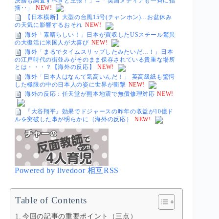
決勝も調査すべきと主張！」→「英国メディアも一斉に指
摘‥」
NEW!
【日本横断】大型の台風15号(チャンホン)…お盆休み
の天気に影響するおそれ
NEW!
海外「素晴らしい！」日本が買収したUSスチール驚異
の大復活に米国人が大喜び
NEW!
海外「まるでタイムスリップしたみたいだ…！」日本
の江戸時代の街並みがそのまま保存されている貴重な場所
とは・・・？【海外の反応】
NEW!
海外「日本人はなんて気高いんだ！」 英高級紙も驚愕
した極限の中の日本人の姿に世界が衝撃
NEW!
海外の反応：任天堂が熊本地震で無償修理対応
NEW!
『大谷翔平』効果でドジャースの昨年の収益が10億ド
ルを突破した事が明らかに（海外の反応）
NEW!
Powered by livedoor 相互RSS
Table of Contents
今回の記事の重要ポイント（三点）