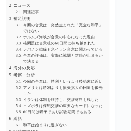
ニュース
関連記事
補足説明
今回の合意は、突然生まれた「完全な和平」
ではない
ホルムズ海峡が合意の中心になった理由
核問題は合意後の60日間に持ち越された
レバノン戦線も米イラン合意に関わっている
合意の評価は、実際に戦闘と封鎖が止まるか
で決まる
海外の反応
考察・分析
今回の合意は、勝利というより後始末に近い
アメリカは勝利よりも損失拡大の回避を優先
した
イランは体制を維持し、交渉材料も残した
ヒズボラは停戦交渉の重要なカードになった
60日間は猶予であり試験期間でもある
総括
和平は始まりに過ぎない