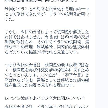
核問題は合意後の60日間に持ち越された
米国がイランとの対立を正当化する理由の一つ
として挙げてきたのが、イランの核開発計画で
した。
しかし、今回の合意によって核問題が解決した
わけではありません。合意後には60日間の交渉
期間が設けられ、その中でイランの核開発、濃
縮ウランの管理、制裁解除、国際的な監視体制
などについて協議が行われる見通しです。
つまり今回の合意は、核問題の最終決着ではな
く、核問題を再び外交交渉の枠組みに戻すため
のものといえます。この点が、「和平合意」と
呼ばれながらも、実態としては停戦と対話の継
続を重視した内容と見られる理由です。
レバノン戦線も米イラン合意に関わっている
今回の合意では、イラン本土だけでなくレバノ