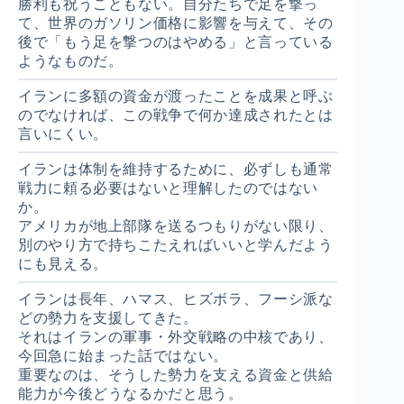
勝利も祝うこともない。自分たちで足を撃っ
て、世界のガソリン価格に影響を与えて、その
後で「もう足を撃つのはやめる」と言っている
ようなものだ。
イランに多額の資金が渡ったことを成果と呼ぶ
のでなければ、この戦争で何か達成されたとは
言いにくい。
イランは体制を維持するために、必ずしも通常
戦力に頼る必要はないと理解したのではない
か。
アメリカが地上部隊を送るつもりがない限り、
別のやり方で持ちこたえればいいと学んだよう
にも見える。
イランは長年、ハマス、ヒズボラ、フーシ派な
どの勢力を支援してきた。
それはイランの軍事・外交戦略の中核であり、
今回急に始まった話ではない。
重要なのは、そうした勢力を支える資金と供給
能力が今後どうなるかだと思う。