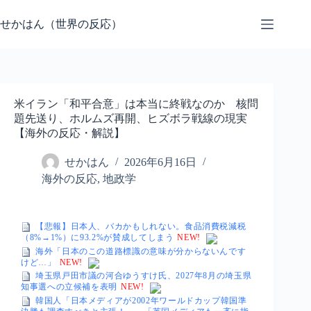
コ
ン
せかはん（世界の反応）
テ
ン
ツ
へ
ス
米イラン「和平合意」は本当に終戦なのか 核問
キ
題先送り、ホルムズ再開、ヒズボラ戦線の現実
ッ
【海外の反応・解説】
プ
せかはん
2026年6月16日
海外の反応
,
地政学
【悲報】日本人、バカかもしれない。食品消費税減税
（8%→1%）に93.2%が賛成してしまう
NEW!
海外「日本のこの道路標識の意味が分からないんです
けど…」
NEW!
埼玉県戸田市議の河合ゆうすけ氏、2027年8月の埼玉県
知事選への立候補を表明
NEW!
韓国人「日本メディアが2002年ワールドカップ韓国準