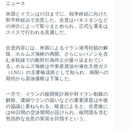
ニュース
米国とイランは15日までに、戦争終結に向けた
和平枠組みで合意した。合意はパキスタンなど
の仲介によって取りまとめられ、正式な署名は
スイスで行われる見通しだ。
合意内容には、米国によるイラン港湾封鎖の解
除、ホルムズ海峡の再開、さらにレバノンを含
む各戦線での敵対行為停止が盛り込まれてい
る。ホルムズ海峡は中東産原油や液化天然ガス
（LNG）の主要輸送路として知られ、再開への
期待から原油価格は下落した。
一方で、イランの核開発計画や対イラン制裁の
解除、濃縮ウランの扱いなどの重要課題は今後
の協議に委ねられる。報道によると、合意後に
は60日間の交渉期間が設けられ、核問題を含む
包括的な合意の実現を目指すという。