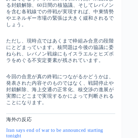
る封鎖解除、60日間の核協議、そしてレバノン
を含む各戦線での停戦が実現すれば、中東情勢
やエネルギー市場の緊張は大きく緩和されるで
しょう。
ただし、現時点ではあくまで枠組み合意の段階
にとどまっています。核問題は今後の協議に委
ねられ、レバノン戦線にもイスラエルとヒズボ
ラをめぐる不安定要素が残されています。
今回の合意が真の終戦につながるかどうかは、
発表された内容そのものではなく、戦闘停止や
封鎖解除、海上交通の正常化、核交渉の進展が
実際にどこまで実現するかによって判断される
ことになります。
海外の反応
Iran says end of war to be announced starting
tonight