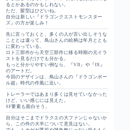
るとかあるのかもしれない。
ただ、髪型はひどいね。
自分は新しい『ドラゴンクエストモンスター
ズ』の方が楽しみ！
先に言っておくと、多くの人が言い出しそうな
こととは違って、鳥山さんの絵柄は年月ととも
に変わっている。
ロト三部作から天空三部作に移る時期の元イラ
ストを見るだけでも分かる。
もっと分かりやすい例なら、『VII』や『IX』
のアートだ。
今回のデザインは、鳥山さんの『ドラゴンボー
ル超』時代の作風に近い。
トレーラーではあまり多くは見せていなかった
けど、いい感じには見えた。
SF要素も面白そう。
自分はそこまでドラクエの大ファンじゃないか
ら、この件の大半について意見はない。
でも、トカゲが悪役や雑魚敵じゃない役をもら