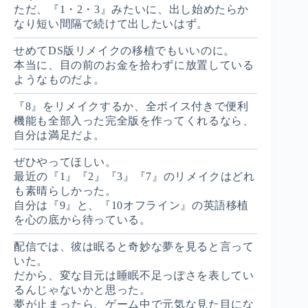
ただ、『1・2・3』みたいに、出し始めたらか
なり短い間隔で続けて出したいはず。
せめてDS版リメイクの移植でもいいのに。
本当に、目の前のお金を拾わずに放置している
ようなものだよ。
『8』をリメイクするか、全ボイス付きで便利
機能も全部入った完全版を作ってくれるなら、
自分は満足だよ。
ぜひやってほしい。
最近の『1』『2』『3』『7』のリメイクはどれ
も素晴らしかった。
自分は『9』と、『10オフライン』の英語移植
を心の底から待っている。
配信では、彼は眠ると奇妙な夢を見ると言って
いた。
だから、変な目元は睡眠不足っぽさを表してい
るんじゃないかと思った。
夢が止まったら、ゲーム中で元気な見た目にな