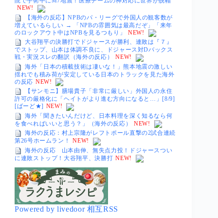
院で手術中にM7地震！医療チームの神対応に世界が脱帽
NEW!
【海外の反応】NPBのパ・リーグで外国人の観客数が
増えているらしい → 「NPBの雰囲気は最高だぞ」「来年
のロックアウト中はNPBを見るつもり」
NEW!
大谷翔平の決勝打でドジャースが勝利、連敗は『７』
でストップ、山本は体調不良に、ドジャース対Dバックス
戦・実況スレの翻訳（海外の反応）
NEW!
海外「日本の積載技術は凄いな！」熊本地震の激しい
揺れでも積み荷が安定している日本のトラックを見た海外
の反応
NEW!
【サンモニ】膳場貴子「非常に厳しい」外国人の永住
許可の厳格化に「ヘイトがより進む方向になると…」[8/9]
[ばーど★]
NEW!
海外「聞きたいんだけど、日本料理を深く知るなら何
を食べればいいと思う？」（海外の反応）
NEW!
海外の反応：村上宗隆がレフトポール直撃の2試合連続
第26号ホームラン！
NEW!
海外の反応 山本由伸、無失点力投！ドジャースつい
に連敗ストップ！大谷翔平、決勝打
NEW!
Powered by livedoor 相互RSS