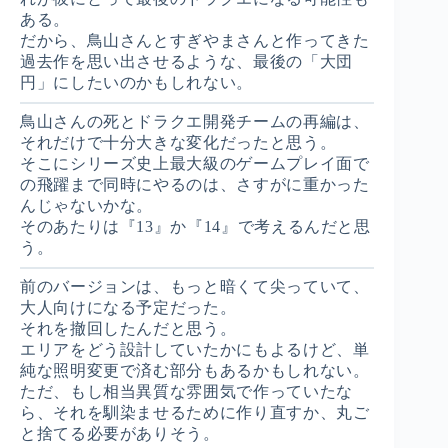
ある。
だから、鳥山さんとすぎやまさんと作ってきた
過去作を思い出させるような、最後の「大団
円」にしたいのかもしれない。
鳥山さんの死とドラクエ開発チームの再編は、
それだけで十分大きな変化だったと思う。
そこにシリーズ史上最大級のゲームプレイ面で
の飛躍まで同時にやるのは、さすがに重かった
んじゃないかな。
そのあたりは『13』か『14』で考えるんだと思
う。
前のバージョンは、もっと暗くて尖っていて、
大人向けになる予定だった。
それを撤回したんだと思う。
エリアをどう設計していたかにもよるけど、単
純な照明変更で済む部分もあるかもしれない。
ただ、もし相当異質な雰囲気で作っていたな
ら、それを馴染ませるために作り直すか、丸ご
と捨てる必要がありそう。