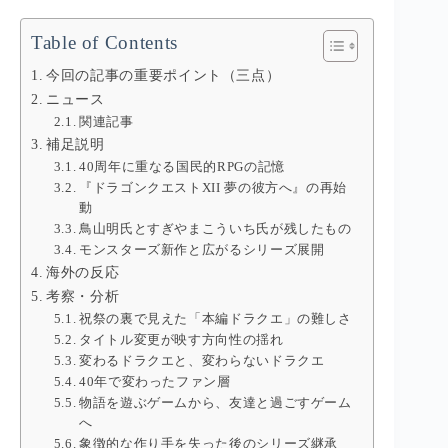
Table of Contents
今回の記事の重要ポイント（三点）
ニュース
関連記事
補足説明
40周年に重なる国民的RPGの記憶
『ドラゴンクエストXII 夢の彼方へ』の再始
動
鳥山明氏とすぎやまこういち氏が残したもの
モンスターズ新作と広がるシリーズ展開
海外の反応
考察・分析
祝祭の裏で見えた「本編ドラクエ」の難しさ
タイトル変更が映す方向性の揺れ
変わるドラクエと、変わらないドラクエ
40年で変わったファン層
物語を遊ぶゲームから、友達と過ごすゲーム
へ
象徴的な作り手を失った後のシリーズ継承