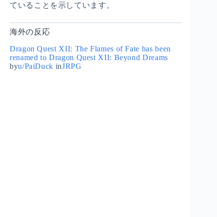
ていることを示しています。
海外の反応
Dragon Quest XII: The Flames of Fate has been
renamed to Dragon Quest XII: Beyond Dreams
by
u/PaiDuck
in
JRPG