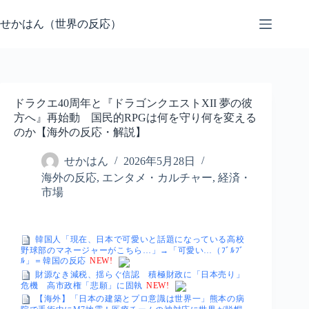
コ
ン
せかはん（世界の反応）
テ
ン
ツ
へ
ス
ドラクエ40周年と『ドラゴンクエストXII 夢の彼
キ
方へ』再始動 国民的RPGは何を守り何を変える
ッ
のか【海外の反応・解説】
プ
せかはん
2026年5月28日
海外の反応
,
エンタメ・カルチャー
,
経済・
市場
韓国人「現在、日本で可愛いと話題になっている高校
野球部のマネージャーがこちら…」→「可愛い…（ﾌﾞﾙﾌﾞ
ﾙ」＝韓国の反応
NEW!
財源なき減税、揺らぐ信認 積極財政に「日本売り」
危機 高市政権「悲願」に固執
NEW!
【海外】「日本の建築とプロ意識は世界一」熊本の病