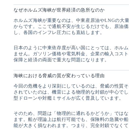
なぜホルムズ海峡が世界経済の急所なのか
ホルムズ海峡が重要なのは、中東産原油やLNGの大
からです。ここで通航不安が生じるだけでも、原油価
し、各国のインフレ圧力にも直結します。
日本のように中東依存度が高い国にとっては、ホルム
ません。ガソリン価格や電気料金、企業の輸入コスト
保障と経済の両面で重大な問題になります。
海峡における脅威の質が変わっている理由
今回の危機をより深刻にしているのは、脅威の性質そ
されていたのは、機雷による物理的な封鎖が中心でし
型ドローンや対艦ミサイルが広く普及しています。
そのため、問題は「物理的に通れるかどうか」ではな
ます。船が理論上は航行可能でも、保険料の急騰や船
能が大きく損なわれます。つまり、完全封鎖でなくて