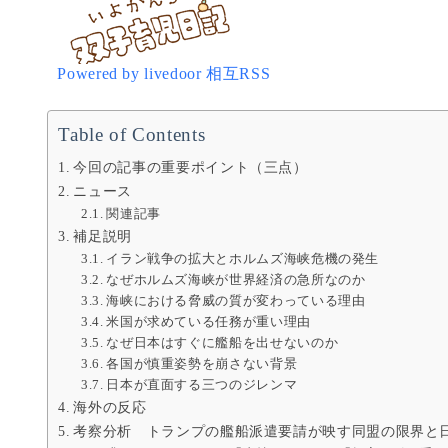
Powered by livedoor 相互RSS
Table of Contents
今回の記事の重要ポイント（三点）
ニュース
関連記事
補足説明
イラン戦争の拡大とホルムズ海峡危機の発生
なぜホルムズ海峡が世界経済の急所なのか
海峡における脅威の質が変わっている理由
米国が求めている任務が重い理由
なぜ日本はすぐに艦船を出せないのか
各国が慎重姿勢を崩さない背景
日本が直面する三つのジレンマ
海外の反応
考察分析 トランプの艦船派遣要請が映す同盟の限界と