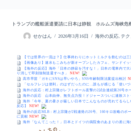
トランプの艦船派遣要請に日本は静観 ホルムズ海峡危
せかはん
2026年3月16日
海外の反応
,
テク
【では世界の一流は？】仕事終わりにホットミルクを飲むのは三
【画像あり】速水もこみちが新オープンしたカフェ、サンドイッチ
【海外の反応】海外「日本の静寂を汚すな！」日本の電車内で大暴れ
り消して即刻強制送還すべき」
NEW!
高市早苗「ガキにSNSは早いやろ」SNS年齢制限法案提出検討
N
「セルフレジは便利」のはずだったのに…誰もが感じる「使いづ
海外の反応：村上宗隆がレフトポール直撃の2試合連続第26号ホ
海外の反応 山本由伸、無失点力投！ドジャースついに連敗スト
海外「今年、夏の暑さが厳しい日本でこんなものが売れてるらし
反応】
NEW!
海外の反応MLB：村上宗隆が2戦連発の26号、160キロ攻略の
に貢献
NEW!
海外「なんてこった！」日本とドイツの病院食のあまりの差に海