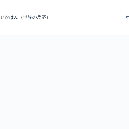
コ
ン
テ
せかはん（世界の反応）
ン
ツ
へ
ス
キ
ッ
プ