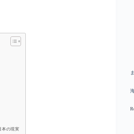
R
日本の現実