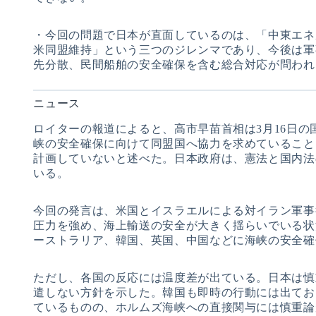
・今回の問題で日本が直面しているのは、「中東エネ
米同盟維持」という三つのジレンマであり、今後は軍
先分散、民間船舶の安全確保を含む総合対応が問われ
ニュース
ロイターの報道によると、高市早苗首相は3月16日
峡の安全確保に向けて同盟国へ協力を求めていること
計画していないと述べた。日本政府は、憲法と国内法
いる。
今回の発言は、米国とイスラエルによる対イラン軍事
圧力を強め、海上輸送の安全が大きく揺らいでいる状
ーストラリア、韓国、英国、中国などに海峡の安全確
ただし、各国の反応には温度差が出ている。日本は慎
遣しない方針を示した。韓国も即時の行動には出てお
ているものの、ホルムズ海峡への直接関与には慎重論