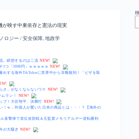
機が映す中東依存と憲法の現実
ノロジー / 安全保障
,
地政学
流。瞑想するのは二流
NEW!
1つ「3000円」ｗｗｗｗｗ
NEW!
する海外TikTokerに世界中から非難殺到！「ビザを取
EW!
らさ」がなくならないワケ
NEW!
ームラン！
NEW!
ップ！大谷翔平、決勝打
NEW!
い！ｗ」外国人が驚いた日本の商品とは・・・？【海外の
ポール直撃弾で首位攻防戦＆元監督メモリアルデー逆転勝利
外が大騒ぎ
NEW!