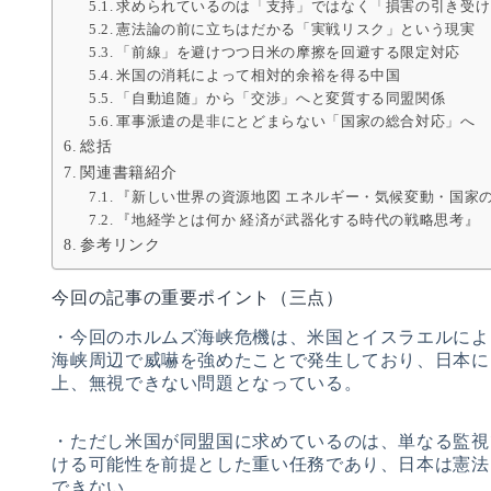
求められているのは「支持」ではなく「損害の引き受け
憲法論の前に立ちはだかる「実戦リスク」という現実
「前線」を避けつつ日米の摩擦を回避する限定対応
米国の消耗によって相対的余裕を得る中国
「自動追随」から「交渉」へと変質する同盟関係
軍事派遣の是非にとどまらない「国家の総合対応」へ
総括
関連書籍紹介
『新しい世界の資源地図 エネルギー・気候変動・国家
『地経学とは何か 経済が武器化する時代の戦略思考』
参考リンク
今回の記事の重要ポイント（三点）
・今回のホルムズ海峡危機は、米国とイスラエルによ
海峡周辺で威嚇を強めたことで発生しており、日本に
上、無視できない問題となっている。
・ただし米国が同盟国に求めているのは、単なる監視
ける可能性を前提とした重い任務であり、日本は憲法
できない。