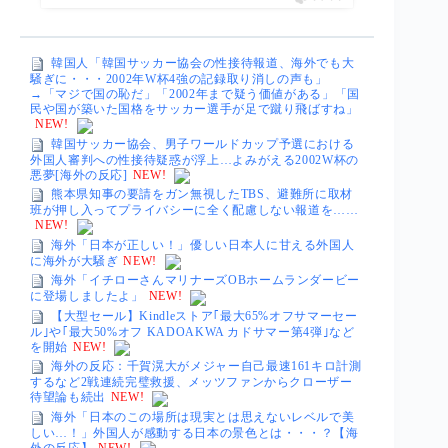
韓国人「韓国サッカー協会の性接待報道、海外でも大
騒ぎに・・・2002年W杯4強の記録取り消しの声も」
→「マジで国の恥だ」「2002年まで疑う価値がある」「国
民や国が築いた国格をサッカー選手が足で蹴り飛ばすね」
NEW!
韓国サッカー協会、男子ワールドカップ予選における
外国人審判への性接待疑惑が浮上…よみがえる2002W杯の
悪夢[海外の反応]
NEW!
熊本県知事の要請をガン無視したTBS、避難所に取材
班が押し入ってプライバシーに全く配慮しない報道を……
NEW!
海外「日本が正しい！」優しい日本人に甘える外国人
に海外が大騒ぎ
NEW!
海外「イチローさんマリナーズOBホームランダービー
に登場しましたよ」
NEW!
【大型セール】Kindleストア｢最大65%オフサマーセー
ル｣や｢最大50%オフ KADOAKWA カドサマー第4弾｣など
を開始
NEW!
海外の反応：千賀滉大がメジャー自己最速161キロ計測
するなど2戦連続完璧救援、メッツファンからクローザー
待望論も続出
NEW!
海外「日本のこの場所は現実とは思えないレベルで美
しい…！」外国人が感動する日本の景色とは・・・？【海
外の反応】
NEW!