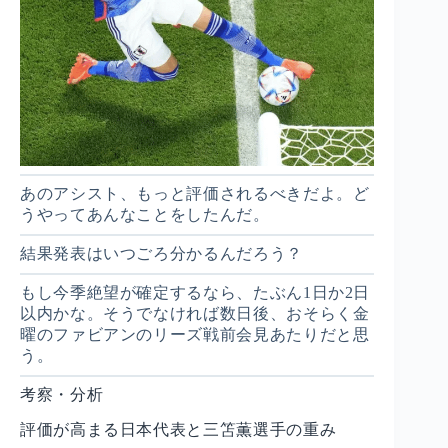
あのアシスト、もっと評価されるべきだよ。ど
うやってあんなことをしたんだ。
結果発表はいつごろ分かるんだろう？
もし今季絶望が確定するなら、たぶん1日か2日
以内かな。そうでなければ数日後、おそらく金
曜のファビアンのリーズ戦前会見あたりだと思
う。
考察・分析
評価が高まる日本代表と三笘薫選手の重み