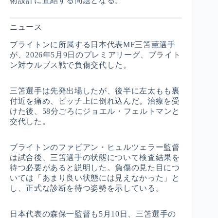
術設計に直結する問題となる。
ニュース
ブライトンに所属する日本代表MF三笘薫選手
が、2026年5月9日のプレミアリーグ、ブライト
ン対ウルブス戦で負傷交代した。
三笘選手は先発出場したが、後半に左太もも裏
付近を痛め、ピッチ上に倒れ込んだ。治療を受
けた後、58分ごろにジョエル・フェルトマンと
交代した。
ブライトンのファビアン・ヒュルツェラー監督
は試合後、三笘選手の状態について検査結果を
待つ必要があると説明した。負傷の見た目につ
いては「あまり良い状態には見えなかった」と
し、正式な診断を待つ姿勢を示している。
日本代表の森保一監督も5月10日、三笘選手の