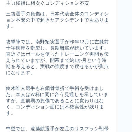
主力候補に相次ぐコンディション不安
三笘選手の負傷は、日本代表全体のコンディシ
ョン不安の中で起きたアクシデントでもありま
す。
攻撃陣では、南野拓実選手が昨年12月に左膝前
十字靭帯を断裂し、長期離脱が続いています。
直近ではボールを使ったトレーニング再開も伝
えられていますが、開幕まで約1か月という時
期を考えると、実戦の強度まで戻せるかが焦点
になります。
鈴木唯人選手も右鎖骨骨折で手術を受けまし
た。本人はW杯に間に合う見通しを示していま
すが、直前期の負傷であることに変わりはな
く、コンディション面には不確実性が残りま
す。
中盤では、遠藤航選手が左足のリスフラン靭帯