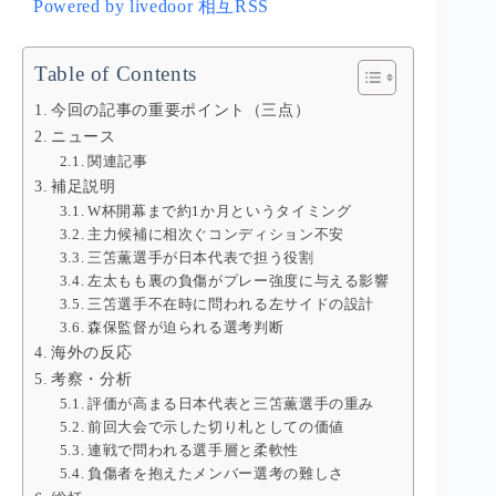
Powered by livedoor 相互RSS
Table of Contents
今回の記事の重要ポイント（三点）
ニュース
関連記事
補足説明
W杯開幕まで約1か月というタイミング
主力候補に相次ぐコンディション不安
三笘薫選手が日本代表で担う役割
左太もも裏の負傷がプレー強度に与える影響
三笘選手不在時に問われる左サイドの設計
森保監督が迫られる選考判断
海外の反応
考察・分析
評価が高まる日本代表と三笘薫選手の重み
前回大会で示した切り札としての価値
連戦で問われる選手層と柔軟性
負傷者を抱えたメンバー選考の難しさ