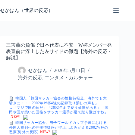
コ
ン
せかはん（世界の反応）
テ
ン
ツ
へ
ス
三笘薫の負傷で日本代表に不安 W杯メンバー発
キ
表直前に浮上した左サイドの難題【海外の反応・
ッ
解説】
プ
せかはん
2026年5月11日
海外の反応
,
エンタメ・カルチャー
韓国人「韓国サッカー協会の性接待報道、海外でも大
騒ぎに・・・2002年W杯4強の記録取り消しの声も」
→「マジで国の恥だ」「2002年まで疑う価値がある」「国
民や国が築いた国格をサッカー選手が足で蹴り飛ばすね」
NEW!
韓国サッカー協会、男子ワールドカップ予選における
外国人審判への性接待疑惑が浮上…よみがえる2002W杯の
悪夢[海外の反応]
NEW!