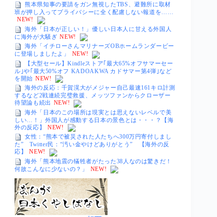
熊本県知事の要請をガン無視したTBS、避難所に取材
班が押し入ってプライバシーに全く配慮しない報道を……
NEW!
海外「日本が正しい！」優しい日本人に甘える外国人
に海外が大騒ぎ
NEW!
海外「イチローさんマリナーズOBホームランダービー
に登場しましたよ」
NEW!
【大型セール】Kindleストア｢最大65%オフサマーセー
ル｣や｢最大50%オフ KADOAKWA カドサマー第4弾｣など
を開始
NEW!
海外の反応：千賀滉大がメジャー自己最速161キロ計測
するなど2戦連続完璧救援、メッツファンからクローザー
待望論も続出
NEW!
海外「日本のこの場所は現実とは思えないレベルで美
しい…！」外国人が感動する日本の景色とは・・・？【海
外の反応】
NEW!
女性：“熊本で被災された人たちへ300万円寄付しまし
た” Twitter民：“汚い金やけどありがとう” 【海外の反
応】
NEW!
海外「熊本地震の犠牲者がたった38人なのは驚きだ！
何故こんなに少ないの？」
NEW!