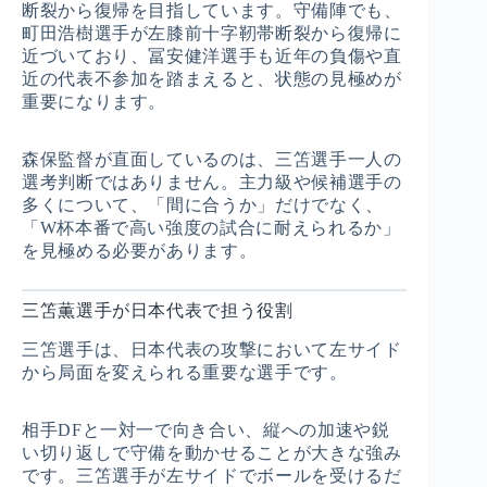
断裂から復帰を目指しています。守備陣でも、
町田浩樹選手が左膝前十字靭帯断裂から復帰に
近づいており、冨安健洋選手も近年の負傷や直
近の代表不参加を踏まえると、状態の見極めが
重要になります。
森保監督が直面しているのは、三笘選手一人の
選考判断ではありません。主力級や候補選手の
多くについて、「間に合うか」だけでなく、
「W杯本番で高い強度の試合に耐えられるか」
を見極める必要があります。
三笘薫選手が日本代表で担う役割
三笘選手は、日本代表の攻撃において左サイド
から局面を変えられる重要な選手です。
相手DFと一対一で向き合い、縦への加速や鋭
い切り返しで守備を動かせることが大きな強み
です。三笘選手が左サイドでボールを受けるだ