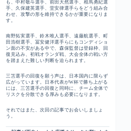
も、中村敬斗選手、前田大然選手、相馬勇紀選
手、久保建英選手、堂安律選手らをどう組み合
わせ、攻撃の形を維持できるかが重要になりま
す。
南野拓実選手、鈴木唯人選手、遠藤航選手、町
田浩樹選手、冨安健洋選手らにもコンディショ
ン面の不安がある中で、森保監督は登録枠、回
復見込み、初戦オランダ戦、大会全体の戦い方
を踏まえた難しい判断を迫られます。
三笘選手の回復を願う声は、日本国内に限らず
広がっています。日本代表がW杯で勝ち上がる
には、三笘選手の回復と同時に、チーム全体で
リスクを分散できる厚みも必要になります。
それではまた、次回の記事でお会いしましょ
う。