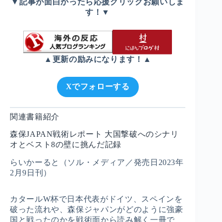
▼記事が面白かったら応援クリックお願いしま
す！▼
▲更新の励みになります！▲
Xでフォローする
関連書籍紹介
森保JAPAN戦術レポート 大国撃破へのシナリ
オとベスト8の壁に挑んだ記録
らいかーると（ソル・メディア／発売日2023年
2月9日刊）
カタールW杯で日本代表がドイツ、スペインを
破った流れや、森保ジャパンがどのように強豪
国と戦ったのかを戦術面から読み解く一冊で