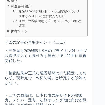
総括
関連書籍紹介
森保JAPAN戦術レポート 大国撃破へのシナ
リオとベスト8の壁に挑んだ記録
スポーツ医学検定公式テキスト 2級・3級 改
訂版
参考リンク
今回の記事の重要ポイント（三点）
・三笘薫は2026年5月9日のブライトン対ウルブ
ス戦で左太もも裏付近を痛め、後半途中に負傷
交代した。
・検査結果や正式な離脱期間はまだ確定してお
らず、現時点で「W杯欠場」と断定する段階で
はない。
・三笘の負傷は、日本代表の左サイドの突破
力、メンバー選考、初戦オランダ戦に向けた戦