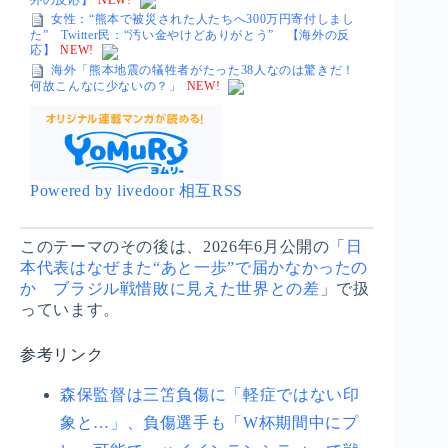
女性：“熊本で被災された人たちへ300万円寄付しまし
た” Twitter民：“汚い金やけどありがとう” 【海外の反
応】
NEW!
海外「熊本地震の犠牲者がたった38人なのは驚きだ！
何故こんなに少ないの？」
NEW!
Powered by livedoor 相互RSS
このテーマのその後は、2026年6月公開の「
日
本代表はなぜまた“あと一歩”で届かなかったの
か ブラジル戦惜敗に見えた世界との差
」で扱
っています。
参考リンク
森保監督は三笘負傷に「軽症ではない印
象と…」、負傷選手も「W杯期間中にプ