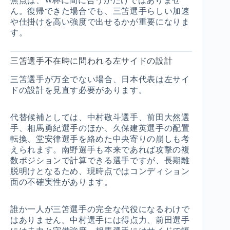
焦点は、W杯に間に合うかだけではありませ
ん。復帰できた場合でも、三笘選手らしい加速
や仕掛けを高い強度で出せるかが重要になりま
す。
三笘選手不在時に問われる左サイドの設計
三笘選手が万全でない場合、日本代表は左サイ
ドの設計を見直す必要があります。
代替候補としては、中村敬斗選手、前田大然選
手、相馬勇紀選手のほか、久保建英選手の配置
転換、堂安律選手を絡めた中央寄りの崩しも考
えられます。南野選手も本来であれば攻撃の複
数ポジションで計算できる選手ですが、長期離
脱明けとなるため、現時点ではコンディション
面の不確実性があります。
誰か一人が三笘選手の完全な代役になるわけで
はありません。中村選手には得点力、前田選手