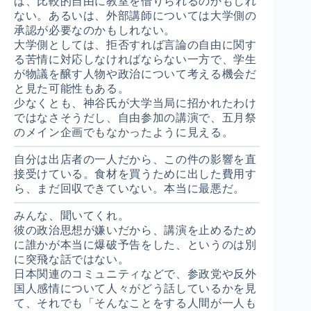
ば、比較的自由に教室を借りられるのかもしれ
ない。あるいは、外部講師については大学側の
承認が必要なのかもしれない。
大学側としては、拒否すれば言論の自由に関す
る苦情に対応しなければならない一方で、学生
が物議を醸す人物や政治について考える機会だ
と見た可能性もある。
少なくとも、神谷氏が大学当局に招かれたわけ
ではなさそうだし、自由参加の講演で、五月祭
のメイン企画でもなかったように見える。
自分は出店者の一人だから、この件の影響を直
接受けている。食材を買うために出した費用す
ら、まだ回収できていない。本当に最悪だ。
みんな、聞いてくれ。
彼の政治思想が嫌いだから、講演を止めるため
に誰かが本当に爆破予告をした、というのは別
に突飛な話ではない。
日本関連のコミュニティなどで、参政党や反外
国人感情について人々がどう話しているかを見
て、それでも「そんなことをする人間が一人も