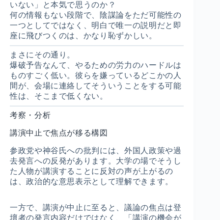
いない」と本気で思うのか？
何の情報もない段階で、陰謀論をただ可能性の
一つとしてではなく、明白で唯一の説明だと即
座に飛びつくのは、かなり恥ずかしい。
まさにその通り。
爆破予告なんて、やるための労力のハードルは
ものすごく低い。彼らを嫌っているどこかの人
間が、会場に連絡してそういうことをする可能
性は、そこまで低くない。
考察・分析
講演中止で焦点が移る構図
参政党や神谷氏への批判には、外国人政策や過
去発言への反発があります。大学の場でそうし
た人物が講演することに反対の声が上がるの
は、政治的な意思表示として理解できます。
一方で、講演が中止に至ると、議論の焦点は登
壇者の発言内容だけではなく、「講演の機会が