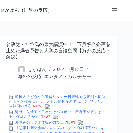
コ
ン
せかはん（世界の反応）
テ
ン
ツ
へ
ス
参政党・神谷氏の東大講演中止 五月祭全企画を
キ
止めた爆破予告と大学の言論空間【海外の反応・
ッ
解説】
プ
せかはん
2026年5月17日
海外の反応
,
エンタメ・カルチャー
韓国人「どうやら五輪サッカー日韓戦でも審判の接待
があった模様…」→「メダル剥奪なのでは…？（ﾌﾞﾙﾌﾞﾙ」
＝韓国の反応
NEW!
海外「先進国で日本だけパスポート所有率が低すぎ
る、何故なのか」
NEW!
夏休みのラジオ体操の思ひ出
NEW!
【悲報】週間少年ジャンプの「グッズ(43億円分)」を
注文し全てキャンセルした女逮捕ｗｗｗｗｗｗｗｗ
NEW!