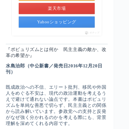
楽天市場
Yahooショッピング
ポチップ
『ポピュリズムとは何か 民主主義の敵か、改
革の希望か』
水島治郎（中公新書／発売日2016年12月20日
刊）
既成政治への不信、エリート批判、移民や外国
人をめぐる不安は、現代の政治運動を考えるう
えで避けて通れない論点です。本書はポピュリ
ズムを単純な善悪で切らず、民主主義との関係
から読み解いています。参政党への支持と反発
がなぜ強く分かれるのかを考える際にも、背景
理解を深めてくれる内容です。