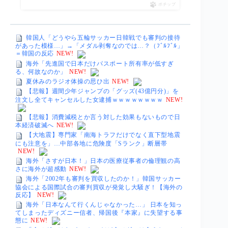
ポチップ
韓国人「どうやら五輪サッカー日韓戦でも審判の接待
があった模様…」→「メダル剥奪なのでは…？（ﾌﾞﾙﾌﾞﾙ」
＝韓国の反応
NEW!
海外「先進国で日本だけパスポート所有率が低すぎ
る、何故なのか」
NEW!
夏休みのラジオ体操の思ひ出
NEW!
【悲報】週間少年ジャンプの「グッズ(43億円分)」を
注文し全てキャンセルした女逮捕ｗｗｗｗｗｗｗｗ
NEW!
【悲報】消費減税とか言う対した効果もないもので日
本経済破滅へ
NEW!
【大地震】専門家「南海トラフだけでなく直下型地震
にも注意を」…中部各地に危険度「Sランク」断層帯
NEW!
海外「さすが日本！」日本の医療従事者の倫理観の高
さに海外が超感動
NEW!
海外「2002年も審判を買収したのか！」韓国サッカー
協会による国際試合の審判買収が発覚し大騒ぎ！【海外の
反応】
NEW!
海外「日本なんて行くんじゃなかった…」 日本を知っ
てしまったディズニー信者、帰国後『本家』に失望する事
態に
NEW!