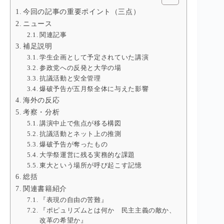
今回の記事の重要ポイント（三点）
ニュース
関連記事
補足説明
学生企画として予定されていた講演
参政党への反発と大学の場
抗議活動と安全管理
爆破予告が五月祭全体に与えた影響
海外の反応
考察・分析
講演中止で焦点が移る構図
抗議活動とネット上の推測
爆破予告が奪ったもの
大学祭運営に残る実務的な課題
東大という場所が呼び起こす記憶
総括
関連書籍紹介
『表現の自由の苦難』
『ポピュリズムとは何か 民主主義の敵か、
改革の希望か』