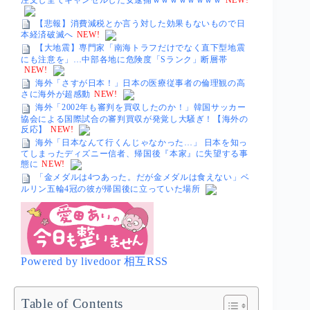
【悲報】消費減税とか言う対した効果もないもので日
本経済破滅へ
NEW!
【大地震】専門家「南海トラフだけでなく直下型地震
にも注意を」…中部各地に危険度「Sランク」断層帯
NEW!
海外「さすが日本！」日本の医療従事者の倫理観の高
さに海外が超感動
NEW!
海外「2002年も審判を買収したのか！」韓国サッカー
協会による国際試合の審判買収が発覚し大騒ぎ！【海外の
反応】
NEW!
海外「日本なんて行くんじゃなかった…」 日本を知っ
てしまったディズニー信者、帰国後『本家』に失望する事
態に
NEW!
「金メダルは4つあった。だが金メダルは食えない」ベ
ルリン五輪4冠の彼が帰国後に立っていた場所
Powered by livedoor 相互RSS
Table of Contents