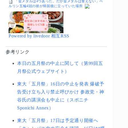
「金メダルは4つあった。だが金メダルは食えない」ベ
ルリン五輪4冠の彼が帰国後に立っていた場所
Powered by livedoor 相互RSS
参考リンク
本日の五月祭の中止に関して（第99回五
月祭公式ウェブサイト）
東大「五月祭」16日の中止を発表 爆破予
告受け立ち入り禁止呼びかけ 参政党・神
谷氏の講演会も中止に（スポニチ
Sponichi Annex）
東大「五月祭」17日は予定通り開催へ