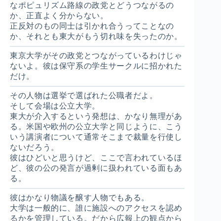
なポピュリズム路線の政党とどうつながるの
か、正直よく分からない。
正反対のもの同士は引かれ合うってことなの
か、それとも東大がもう切れ味を失ったのか。
東京大学がその政党とつながっているわけじゃ
ないよ。彼は保守系の学生サークルに招かれた
だけ。
その人物は選挙で選ばれた公職者だよ。
そして会場は公立大学。
東大が介入するという発想は、かなり無理があ
る。米国や欧州の公立大学と同じように、こう
いう講演者について通常そこまで裁量を行使し
ないだろう。
彼はひどいと思うけど、ここで言われているほ
ど、彼の公の発言が過剰に扱われている面もあ
る。
彼はかなり物議を醸す人物でもある。
大学は一般的に、誰に施設へのアクセスを認め
るかを管理している。だから広報上の観点から