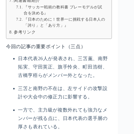
関連書籍紹介
『サッカー戦術の教科書 プレーモデルが試
合を決める』
『日本のために！世界一に挑戦する日本人の
「誇り」と「あり方」』
参考リンク
今回の記事の重要ポイント（三点）
日本代表26人が発表され、三笘薫、南野
拓実、守田英正、旗手怜央、町田浩樹、
古橋亨梧らがメンバー外となった。
三笘と南野の不在は、左サイドの攻撃設
計や大会中の修正力に影響する。
一方で、主力級が複数外れても強力なメ
ンバーが残る点に、日本代表の選手層の
厚さも表れている。