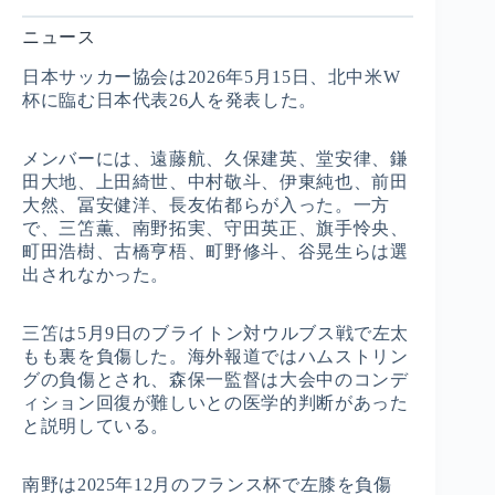
ニュース
日本サッカー協会は2026年5月15日、北中米W
杯に臨む日本代表26人を発表した。
メンバーには、遠藤航、久保建英、堂安律、鎌
田大地、上田綺世、中村敬斗、伊東純也、前田
大然、冨安健洋、長友佑都らが入った。一方
で、三笘薫、南野拓実、守田英正、旗手怜央、
町田浩樹、古橋亨梧、町野修斗、谷晃生らは選
出されなかった。
三笘は5月9日のブライトン対ウルブス戦で左太
もも裏を負傷した。海外報道ではハムストリン
グの負傷とされ、森保一監督は大会中のコンデ
ィション回復が難しいとの医学的判断があった
と説明している。
南野は2025年12月のフランス杯で左膝を負傷