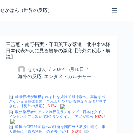
コ
ン
せかはん（世界の反応）
テ
ン
ツ
へ
ス
三笘薫・南野拓実・守田英正が落選 北中米W杯
キ
日本代表26人に見る競争の激化【海外の反応・解
ッ
説】
プ
せかはん
2026年5月16日
海外の反応
,
エンタメ・カルチャー
軽飛行機が屋根すれすれを抜けて飛行場へ、車輪を出
さないまま胴体着陸「これよりひどい着陸なら山ほど見て
きた」【海外の反応】
NEW!
欧州旅行者のアジア旅行先ランキング、日本はタイ、
インドネシアに次いで3位ランクイン アゴダ調べ
NEW!
韓国のCPTPP加盟への課題を関西外大教授に聞く 李
大統領に「政治利用」の過去［8/7］
NEW!