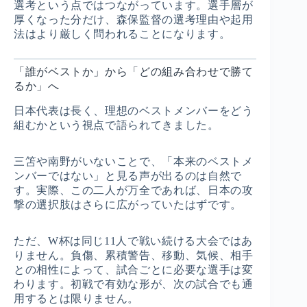
選考という点ではつながっています。選手層が
厚くなった分だけ、森保監督の選考理由や起用
法はより厳しく問われることになります。
「誰がベストか」から「どの組み合わせで勝て
るか」へ
日本代表は長く、理想のベストメンバーをどう
組むかという視点で語られてきました。
三笘や南野がいないことで、「本来のベストメ
ンバーではない」と見る声が出るのは自然で
す。実際、この二人が万全であれば、日本の攻
撃の選択肢はさらに広がっていたはずです。
ただ、W杯は同じ11人で戦い続ける大会ではあ
りません。負傷、累積警告、移動、気候、相手
との相性によって、試合ごとに必要な選手は変
わります。初戦で有効な形が、次の試合でも通
用するとは限りません。