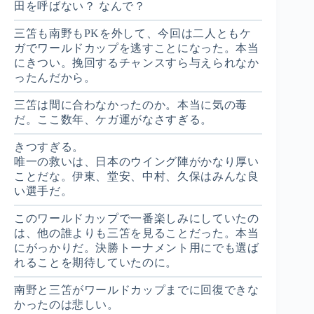
田を呼ばない？ なんで？
三笘も南野もPKを外して、今回は二人ともケ
ガでワールドカップを逃すことになった。本当
にきつい。挽回するチャンスすら与えられなか
ったんだから。
三笘は間に合わなかったのか。本当に気の毒
だ。ここ数年、ケガ運がなさすぎる。
きつすぎる。
唯一の救いは、日本のウイング陣がかなり厚い
ことだな。伊東、堂安、中村、久保はみんな良
い選手だ。
このワールドカップで一番楽しみにしていたの
は、他の誰よりも三笘を見ることだった。本当
にがっかりだ。決勝トーナメント用にでも選ば
れることを期待していたのに。
南野と三笘がワールドカップまでに回復できな
かったのは悲しい。