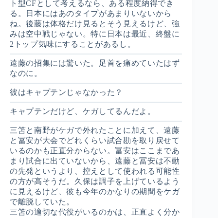
ト型CFとして考えるなら、ある程度納得でき
る。日本にはあのタイプがあまりいないから
ね。後藤は体格だけ見るとそう見えるけど、強
みは空中戦じゃない。特に日本は最近、終盤に
2トップ気味にすることがあるし。
遠藤の招集には驚いた。足首を痛めていたはず
なのに。
彼はキャプテンじゃなかった？
キャプテンだけど、ケガしてるんだよ。
三笘と南野がケガで外れたことに加えて、遠藤
と冨安が大会でどれくらい試合勘を取り戻せて
いるのかも正直分からない。冨安はここまであ
まり試合に出ていないから、遠藤と冨安は不動
の先発というより、控えとして使われる可能性
の方が高そうだ。久保は調子を上げているよう
に見えるけど、彼も今年のかなりの期間をケガ
で離脱していた。
三笘の適切な代役がいるのかは、正直よく分か