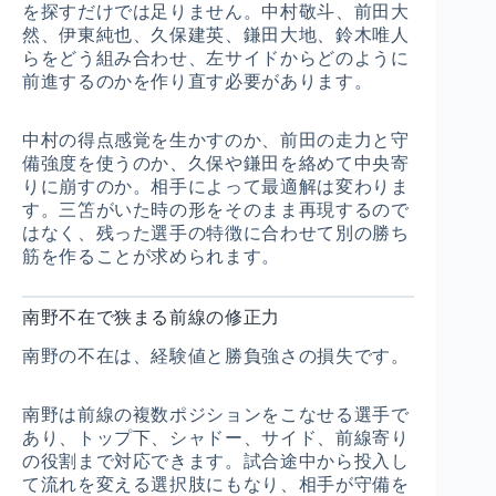
を探すだけでは足りません。中村敬斗、前田大
然、伊東純也、久保建英、鎌田大地、鈴木唯人
らをどう組み合わせ、左サイドからどのように
前進するのかを作り直す必要があります。
中村の得点感覚を生かすのか、前田の走力と守
備強度を使うのか、久保や鎌田を絡めて中央寄
りに崩すのか。相手によって最適解は変わりま
す。三笘がいた時の形をそのまま再現するので
はなく、残った選手の特徴に合わせて別の勝ち
筋を作ることが求められます。
南野不在で狭まる前線の修正力
南野の不在は、経験値と勝負強さの損失です。
南野は前線の複数ポジションをこなせる選手で
あり、トップ下、シャドー、サイド、前線寄り
の役割まで対応できます。試合途中から投入し
て流れを変える選択肢にもなり、相手が守備を