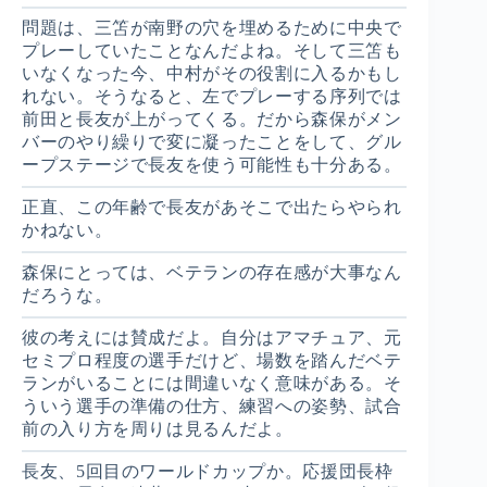
問題は、三笘が南野の穴を埋めるために中央で
プレーしていたことなんだよね。そして三笘も
いなくなった今、中村がその役割に入るかもし
れない。そうなると、左でプレーする序列では
前田と長友が上がってくる。だから森保がメン
バーのやり繰りで変に凝ったことをして、グル
ープステージで長友を使う可能性も十分ある。
正直、この年齢で長友があそこで出たらやられ
かねない。
森保にとっては、ベテランの存在感が大事なん
だろうな。
彼の考えには賛成だよ。自分はアマチュア、元
セミプロ程度の選手だけど、場数を踏んだベテ
ランがいることには間違いなく意味がある。そ
ういう選手の準備の仕方、練習への姿勢、試合
前の入り方を周りは見るんだよ。
長友、5回目のワールドカップか。応援団長枠