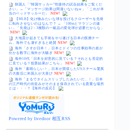
韓国人「“韓国サッカー”性接待の試合結果をご覧くだ
さい」→「マッサージ効果は間違いないねｗ」「これが本
当のベッドサッカーだ」
NEW!
【MLB】化け物みたいな球を投げるクローザーを先発
に転向させないのはなんで？ → 「100mとマラソンの違
い」「先発は2－3種類の一級品の変化球が必要だからな」
NEW!
大地震が起きても手術をやり遂げる日本の医療チー
ム、海外でも凄すぎると絶賛
NEW!
海外「さすが日本！」日本とドイツの仕事効率の差が
分かる数字に海外が大騒ぎ
NEW!
海外10代「日本を好意的に見ている？それとも否定的
に見ている？投票結果がこちら」
NEW!
海外「素晴らしい！」日本が買収したUSスチール驚異
の大復活に米国人が大喜び
NEW!
海外「まるでタイムスリップしたみたいだ…！」日本
の江戸時代の街並みがそのまま保存されている貴重な場所
とは・・・？【海外の反応】
Powered by livedoor 相互RSS