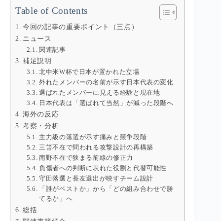
Table of Contents
今回の記事の重要ポイント（三点）
ニュース
関連記事
補足説明
北中米W杯で日本が置かれた立場
外れたメンバーの名前が示す日本代表の変化
選ばれたメンバーに見える経験と現在地
日本代表は「選ばれて当然」が減った段階へ
海外の反応
考察・分析
主力級の落選が示す痛みと競争段階
三笘不在で問われる攻撃設計の再構築
南野不在で狭まる前線の修正力
負傷者への判断に表れた役割と代替可能性
守田落選と長友選出が映すチーム設計
「誰がベストか」から「どの組み合わせで勝
てるか」へ
総括