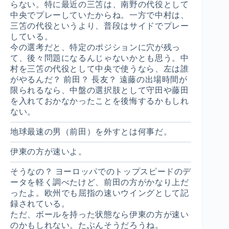
らない。特に最近の三笘は、南野の代役として
中央でプレーしていたからね。一方で中村は、
三笘の代役というより、普段はサイドでプレー
している。
今の選考だと、特定のポジションに穴が残っ
て、後々問題になるんじゃないかとも思う。中
村を三笘の代役として中央で使うなら、左は誰
がやるんだ？ 前田？ 長友？ 遠藤の出場時間が
限られるなら、中盤の選択肢として守田や藤田
を入れておかなかったことを後悔するかもしれ
ない。
地球最速の男（前田）を外すとは何事だ。
伊東の方が速いよ。
そうなの？ ヨーロッパでのトップスピードのデ
ータを軽く調べたけど、前田の方がかなり上だ
ったよ。欧州でも屈指の速いウイングとして記
録されている。
ただ、ボールを持った状態なら伊東の方が速い
のかもしれない。たぶんそうだろうね。