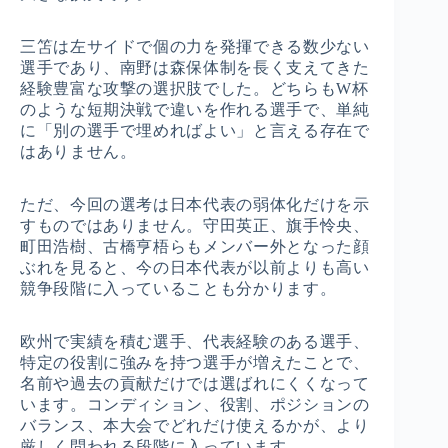
三笘は左サイドで個の力を発揮できる数少ない
選手であり、南野は森保体制を長く支えてきた
経験豊富な攻撃の選択肢でした。どちらもW杯
のような短期決戦で違いを作れる選手で、単純
に「別の選手で埋めればよい」と言える存在で
はありません。
ただ、今回の選考は日本代表の弱体化だけを示
すものではありません。守田英正、旗手怜央、
町田浩樹、古橋亨梧らもメンバー外となった顔
ぶれを見ると、今の日本代表が以前よりも高い
競争段階に入っていることも分かります。
欧州で実績を積む選手、代表経験のある選手、
特定の役割に強みを持つ選手が増えたことで、
名前や過去の貢献だけでは選ばれにくくなって
います。コンディション、役割、ポジションの
バランス、本大会でどれだけ使えるかが、より
厳しく問われる段階に入っています。