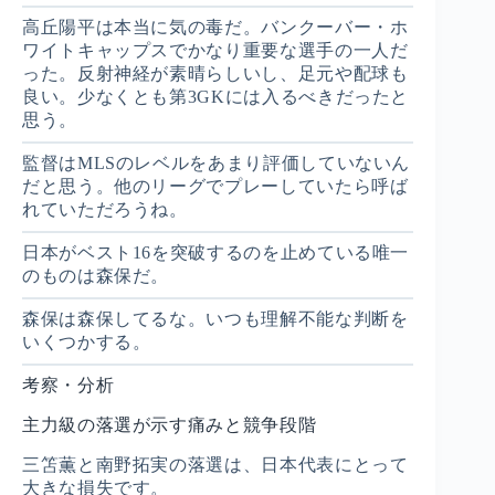
高丘陽平は本当に気の毒だ。バンクーバー・ホ
ワイトキャップスでかなり重要な選手の一人だ
った。反射神経が素晴らしいし、足元や配球も
良い。少なくとも第3GKには入るべきだったと
思う。
監督はMLSのレベルをあまり評価していないん
だと思う。他のリーグでプレーしていたら呼ば
れていただろうね。
日本がベスト16を突破するのを止めている唯一
のものは森保だ。
森保は森保してるな。いつも理解不能な判断を
いくつかする。
考察・分析
主力級の落選が示す痛みと競争段階
三笘薫と南野拓実の落選は、日本代表にとって
大きな損失です。