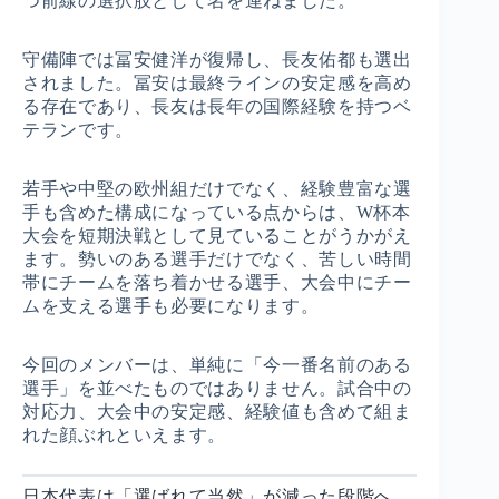
つ前線の選択肢として名を連ねました。
守備陣では冨安健洋が復帰し、長友佑都も選出
されました。冨安は最終ラインの安定感を高め
る存在であり、長友は長年の国際経験を持つベ
テランです。
若手や中堅の欧州組だけでなく、経験豊富な選
手も含めた構成になっている点からは、W杯本
大会を短期決戦として見ていることがうかがえ
ます。勢いのある選手だけでなく、苦しい時間
帯にチームを落ち着かせる選手、大会中にチー
ムを支える選手も必要になります。
今回のメンバーは、単純に「今一番名前のある
選手」を並べたものではありません。試合中の
対応力、大会中の安定感、経験値も含めて組ま
れた顔ぶれといえます。
日本代表は「選ばれて当然」が減った段階へ